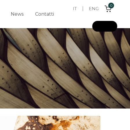
0
IT
ENG
News
Contatti
L
o
g
i
n