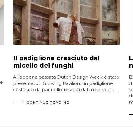
Il padiglione cresciuto dal
L
micelio dei funghi
m
All’appena passata Dutch Design Week è stato
B
ce
presentato il Growing Pavilion, un padiglione
di
costituito da pannelli cresciuti dal miceilio dei…
s
d
ma
CONTINUE READING