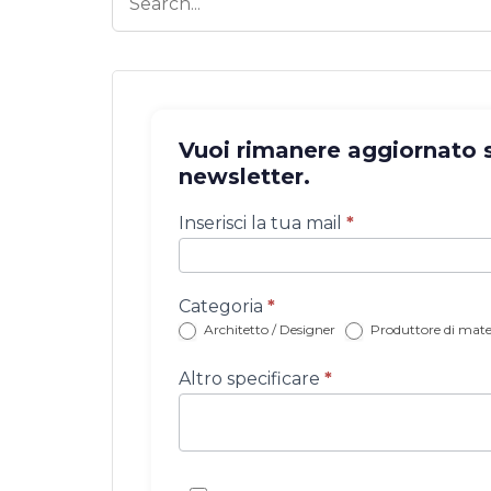
Vuoi rimanere aggiornato su
newsletter.
Iscrizione
Inserisci la tua mail
*
newsletter
con
categoria
Categoria
*
Architetto / Designer
Produttore di mater
Altro specificare
*