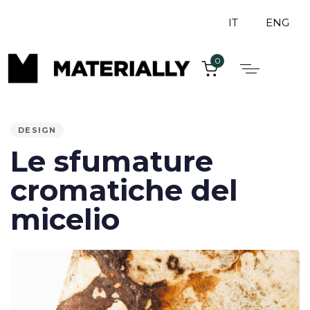
IT
ENG
0
PUBLISHED
IN:
DESIGN
Le sfumature
cromatiche del
micelio