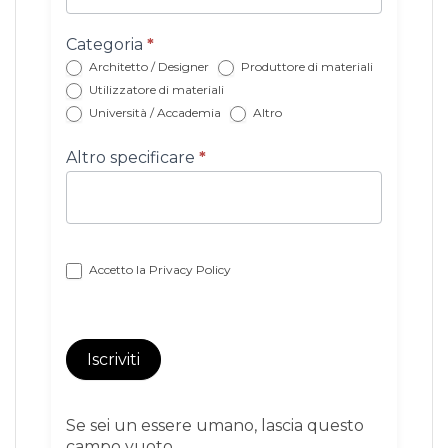
con
categoria
Categoria
*
Architetto / Designer
Produttore di materiali
Utilizzatore di materiali
Università / Accademia
Altro
Altro specificare
*
Accetto la
Privacy Policy
Iscriviti
Se sei un essere umano, lascia questo
campo vuoto.