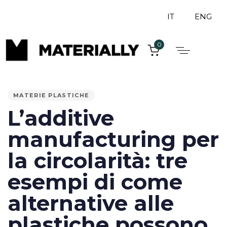
IT
ENG
0
PUBLISHED
IN:
MATERIE PLASTICHE
L’additive
manufacturing per
la circolarità: tre
esempi di come
alternative alle
plastiche possono