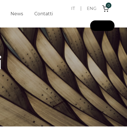
0
IT
ENG
News
Contatti
L
o
g
i
n
i