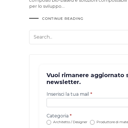
compositi bio-based e soluzioni compostabili
per lo sviluppo…
CONTINUE READING
Vuoi rimanere aggiornato su
newsletter.
Iscrizione
Inserisci la tua mail
*
newsletter
con
categoria
Categoria
*
Architetto / Designer
Produttore di mater