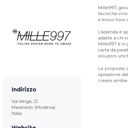
Mille997, giov
tecniche innov
e know-how co
L’azienda è sp
adatte a chi v
Mille997 è in 
carta da parat
soluzioni unic
Le proposte cr
ispirazione da
creare ambient
Indirizzo
Via Verga, 12
Maranello (Modena)
Italia
Website