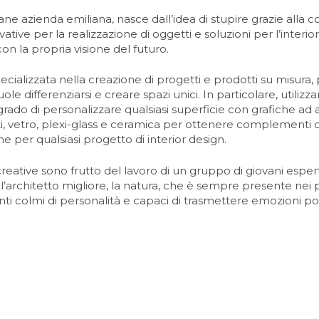
ane azienda emiliana, nasce dall’idea di stupire grazie alla co
ative per la realizzazione di oggetti e soluzioni per l’interi
n la propria visione del futuro.
ecializzata nella creazione di progetti e prodotti su misura,
uole differenziarsi e creare spazi unici. In particolare, utili
grado di personalizzare qualsiasi superficie con grafiche ad 
i, vetro, plexi-glass e ceramica per ottenere complementi d
he per qualsiasi progetto di interior design.
eative sono frutto del lavoro di un gruppo di giovani esperti
ll’architetto migliore, la natura, che è sempre presente nei 
i colmi di personalità e capaci di trasmettere emozioni pos