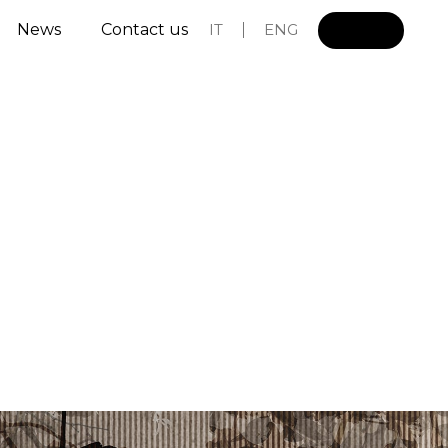
News
Contact us
IT
ENG
L
o
g
i
n