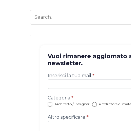
Vuoi rimanere aggiornato su
newsletter.
Iscrizione
Inserisci la tua mail
*
newsletter
con
categoria
Categoria
*
Architetto / Designer
Produttore di mater
Altro specificare
*