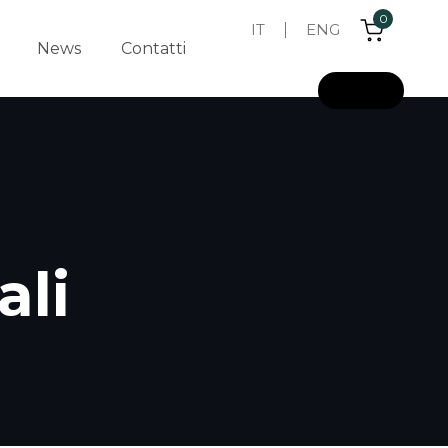
0
IT
ENG
News
Contatti
L
o
g
i
n
ali