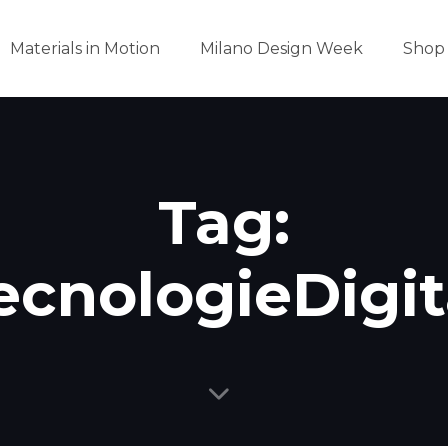
Materials in Motion
Milano Design Week
Shop
Tag:
ecnologieDigit