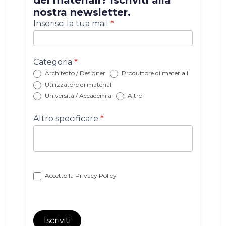
dei materiali? Iscriviti alla
nostra newsletter.
Iscrizione
Inserisci la tua mail
*
newsletter
con
categoria
Categoria
*
Architetto / Designer
Produttore di materiali
Utilizzatore di materiali
Università / Accademia
Altro
Altro specificare
*
Accetto la
Privacy Policy
Iscriviti