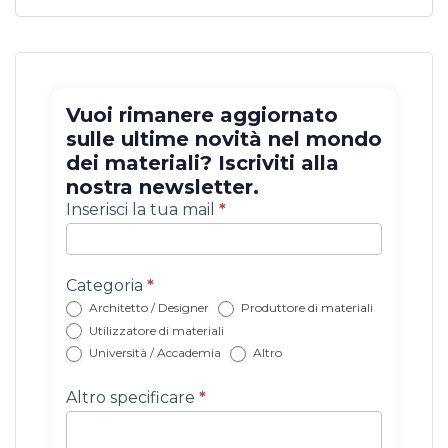
Vuoi rimanere aggiornato
sulle ultime novità nel mondo
dei materiali? Iscriviti alla
nostra newsletter.
Iscrizione
Inserisci la tua mail
*
newsletter
con
categoria
Categoria
*
Architetto / Designer
Produttore di materiali
Utilizzatore di materiali
Università / Accademia
Altro
Altro specificare
*