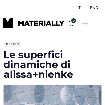
IT
ENG
0
PUBLISHED
IN:
DESIGN
Le superfici
dinamiche di
alissa+nienke