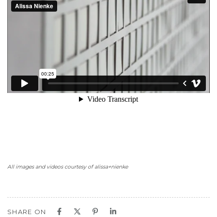
All images and videos courtesy of alissa+nienke
SHARE ON