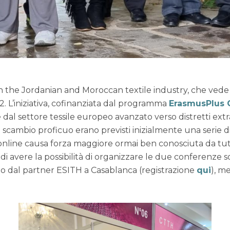
 the Jordanian and Moroccan textile industry, che vede Mat
 L’iniziativa, cofinanziata dal programma
ErasmusPlus 
al settore tessile europeo avanzato verso distretti ext
cambio proficuo erano previsti inizialmente una serie di
i online causa forza maggiore ormai ben conosciuta da tutt
 avere la possibilità di organizzare le due conferenze so
o dal partner ESITH a Casablanca (registrazione
qui
), m