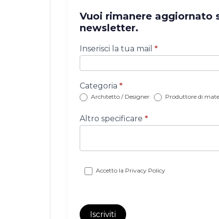
Vuoi rimanere aggiornato su
newsletter.
Iscrizione
Inserisci la tua mail
*
newsletter
con
categoria
Categoria
*
Architetto / Designer
Produttore di mater
Altro specificare
*
Accetto la
Privacy Policy
Iscriviti