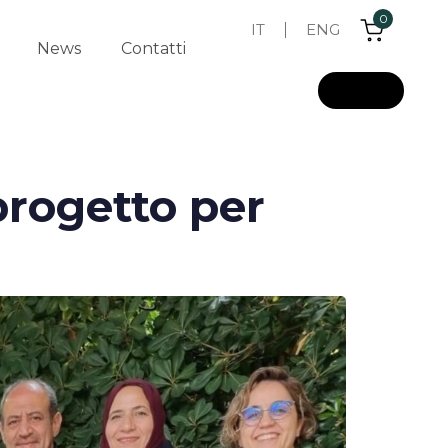
0
IT
ENG
News
Contatti
L
o
g
i
n
progetto per