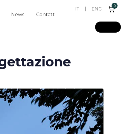
0
IT
ENG
News
Contatti
L
o
g
i
n
ogettazione