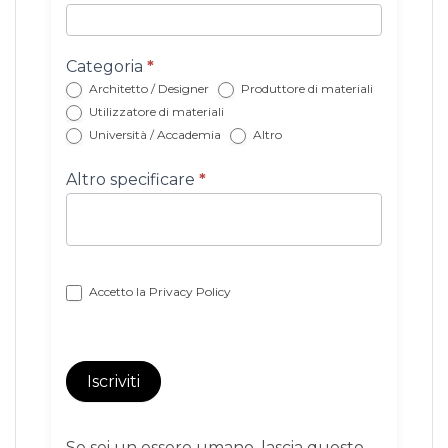
newsletter
con
categoria
Categoria
*
Architetto / Designer
Produttore di materiali
Utilizzatore di materiali
Università / Accademia
Altro
Altro specificare
*
Accetto la
Privacy Policy
Iscriviti
Se sei un essere umano, lascia questo