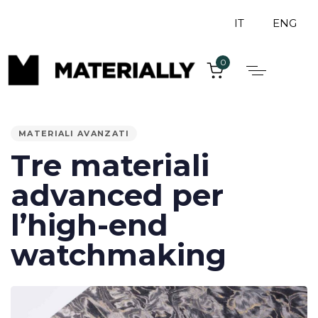
IT
ENG
0
PUBLISHED
IN:
MATERIALI AVANZATI
Tre materiali
advanced per
l’high-end
watchmaking