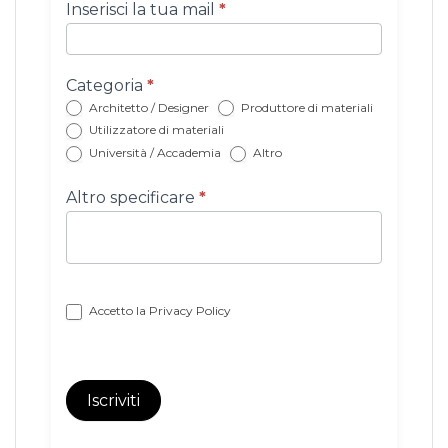
Iscrizione
Inserisci la tua mail
*
newsletter
con
categoria
Categoria
*
Architetto / Designer
Produttore di materiali
Utilizzatore di materiali
Università / Accademia
Altro
Altro specificare
*
Accetto la
Privacy Policy
Iscriviti