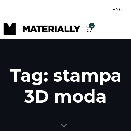
IT
ENG
0
Tag: stampa
3D moda