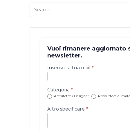
Vuoi rimanere aggiornato su
newsletter.
Iscrizione
Inserisci la tua mail
*
newsletter
con
categoria
Categoria
*
Architetto / Designer
Produttore di mater
Altro specificare
*