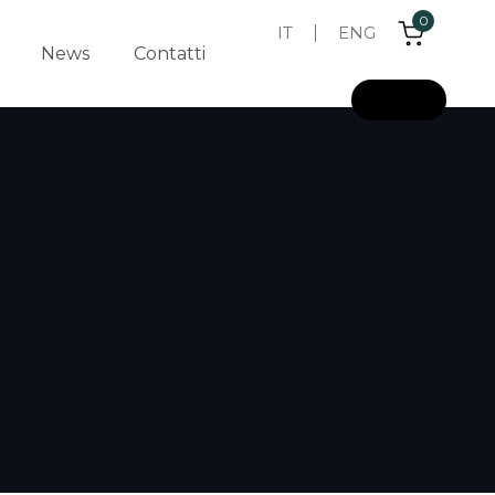
0
IT
ENG
News
Contatti
L
o
g
i
n