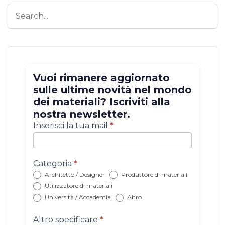
Vuoi rimanere aggiornato
sulle ultime novità nel mondo
dei materiali? Iscriviti alla
nostra newsletter.
Iscrizione
Inserisci la tua mail
*
newsletter
con
categoria
Categoria
*
Architetto / Designer
Produttore di materiali
Utilizzatore di materiali
Università / Accademia
Altro
Altro specificare
*