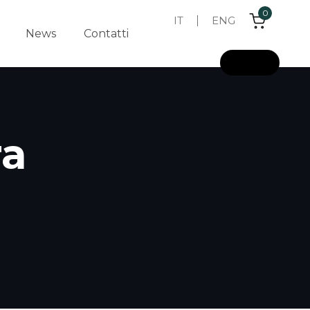
0
IT
ENG
News
Contatti
L
o
g
i
n
ra