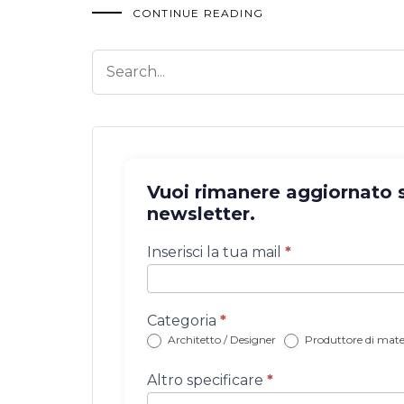
CONTINUE READING
Vuoi rimanere aggiornato su
newsletter.
Iscrizione
Inserisci la tua mail
*
newsletter
con
categoria
Categoria
*
Architetto / Designer
Produttore di mater
Altro specificare
*