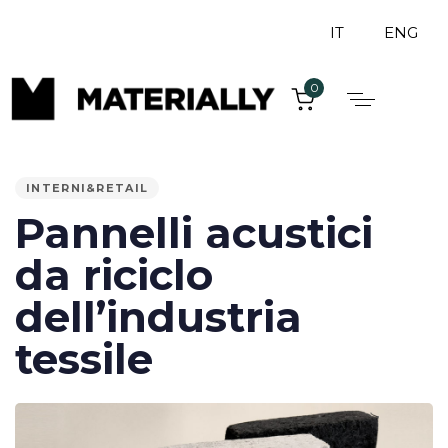
IT
ENG
0
PUBLISHED
IN:
INTERNI&RETAIL
Pannelli acustici
da riciclo
dell’industria
tessile