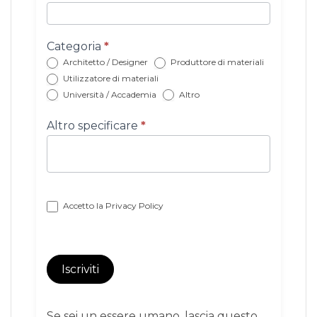
newsletter
con
categoria
Categoria
*
Architetto / Designer
Produttore di materiali
Utilizzatore di materiali
Università / Accademia
Altro
Altro specificare
*
Accetto la
Privacy Policy
Iscriviti
Se sei un essere umano, lascia questo