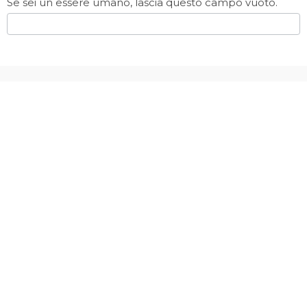
Se sei un essere umano, lascia questo campo vuoto.
Materially Srl Impresa Sociale
Via Polidoro da Caravaggio 30, Milano - Italia
P.IVA 10972870967
Contattaci ora
T +39 02 8689 1720
E info@materially.eu
Iscriviti alla nostra newsletter