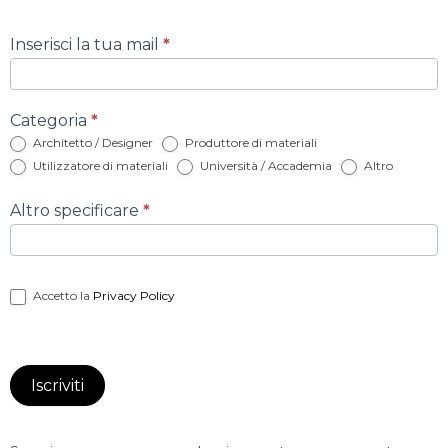
Iscrizione
Inserisci la tua mail
*
newsletter
con
categoria
Categoria
*
Architetto / Designer
Produttore di materiali
Utilizzatore di materiali
Università / Accademia
Altro
Altro specificare
*
Accetto la
Privacy Policy
Iscriviti