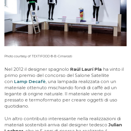
Photo courtesy of TEXTIFOOD ©-B.-Cimarosti
Nel 2012 il designer spagnolo
Raúl Laurí Pla
ha vinto il
primo premio del concorso del Salone Satellite
con
Lamp Decafè
, una lampada realizzata con un
materiale ottenuto mischiando fondi di caffé ad un
legante di origine naturale. Il materiale viene poi
pressato e termoformato per creare oggetti di uso
quotidiano.
Un altro contributo interessante nella realizzazioni di
materiali sostenibili arriva dal designer tedesco
Julian
Lechner
, che in 5 anni di ricerca ha realizzato il