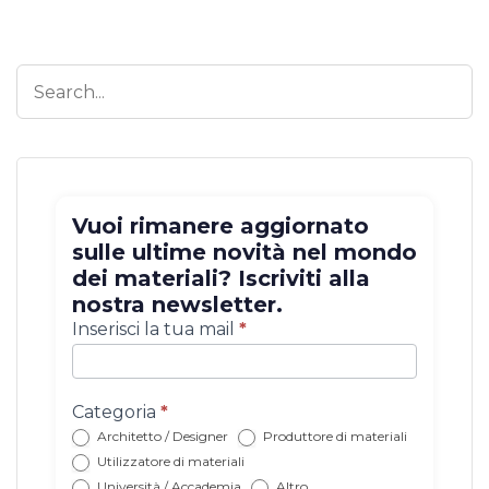
Vuoi rimanere aggiornato
sulle ultime novità nel mondo
dei materiali? Iscriviti alla
nostra newsletter.
Iscrizione
Inserisci la tua mail
*
newsletter
con
categoria
Categoria
*
Architetto / Designer
Produttore di materiali
Utilizzatore di materiali
Università / Accademia
Altro