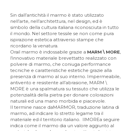
Sin dall’antichità il marmo è stato utilizzato
nell’arte, nell’architettura, nel design, ed è
simbolo della cultura italiana riconosciuta in tutto
il mondo. Nel settore tessile se non come pura
ispirazione estetica attraverso stampe che
ricordano la venatura.
Ora
il marmo è indossabile grazie a
MARM \ MORE
,
l’innovativo materiale brevettatto realizzato con
polvere di marmo, che coniuga performance
tecniche e caratteristiche estetiche grazie alla
presenza di marmo al suo interno. Impermeabile,
antivento e resistente all’abrasione, MARM \
MORE è una spalmatura su tessuto che utilizza le
potenzialità della pietra per donare colorazioni
naturali ed una mano morbida e piacevole.
Il termine nasce da
MARMOR
, traduzione latina di
marmo, ad indicare lo stretto legame tra il
materiale ed il territorio italiano. Il
MORE
a seguire
indica come il marmo dia un valore aggiunto al