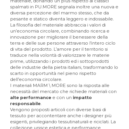
materiale, donando un plus rispetto ai classici
spalmati in PU.
MORE segnala inoltre una nuova e
diversa percezione del marmo stesso, che da
pesante e statico diventa leggero e indossabile.
La filosofia del materiale abbraccia i valori di
un’economia circolare, combinando ricerca e
innovazione per migliorare il benessere della
terra e delle sue persone attraverso l’intero ciclo
di vita del prodotto. L’amore per il territorio si
traduce nella volontà di valorizzare le materie
prime, utilizzando i prodotti ed i sottoprodotti
delle industrie della pietra italiani, trasformando lo
scarto in opportunità nel pieno rispetto
dell’economia circolare.
I materiali MARM \ MORE sono la risposta alle
necessità del mercato che richiede materiali con
alte performance
e con un
impatto
responsabile
.
Vengono proposti articoli con diverse basi di
tessuto per accontentare anche i designer più
esigenti, privilegiando tessuti
naturali e riciclati
.
La
collezione unisce estetica e performance