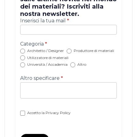
dei materiali? Iscriviti alla
nostra newsletter.
Iscrizione
Inserisci la tua mail
*
newsletter
con
categoria
Categoria
*
Architetto / Designer
Produttore di materiali
Utilizzatore di materiali
Università / Accademia
Altro
Altro specificare
*
Accetto la
Privacy Policy