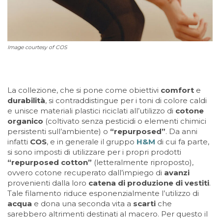
Image courtesy of COS
La collezione, che si pone come obiettivi
comfort
e
durabilità
, si contraddistingue per i toni di colore caldi
e unisce materiali plastici riciclati all’utilizzo di
cotone
organico
(coltivato senza pesticidi o elementi chimici
persistenti sull’ambiente) o
“repurposed”
. Da anni
infatti
COS
, e in generale il gruppo
H&M
di cui fa parte,
si sono imposti di utilizzare per i propri prodotti
“repurposed cotton”
(letteralmente riproposto),
ovvero cotone recuperato dall’impiego di
avanzi
provenienti dalla loro
catena di produzione di vestiti
.
Tale filamento riduce esponenzialmente l’utilizzo di
acqua
e dona una seconda vita a
scarti
che
sarebbero altrimenti destinati al macero. Per questo il