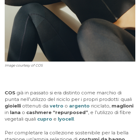
Image courtesy of COS
COS
già in passato si era distinto come marchio di
punta nell’utilizzo del riciclo per i propri prodotti: quali
gioielli
ottenuti da
vetro
o
argento
riciclato,
maglioni
in
lana
o
cashmere “repurposed”
, e l’utilizzo di fibre
vegetali quali
cupro
e
lyocell
.
Per completare la collezione sostenibile per la bella
stagione un’ampia selezione di
costumi da bagno