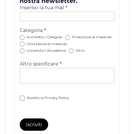
nostra newsletter.
Iscrizione
Inserisci la tua mail
*
newsletter
con
categoria
Categoria
*
Architetto / Designer
Produttore di materiali
Utilizzatore di materiali
Università / Accademia
Altro
Altro specificare
*
Accetto la
Privacy Policy
Iscriviti