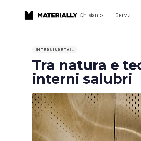
Chi siamo
Servizi
PUBLISHED
INTERNI&RETAIL
IN:
Tra natura e te
interni salubri