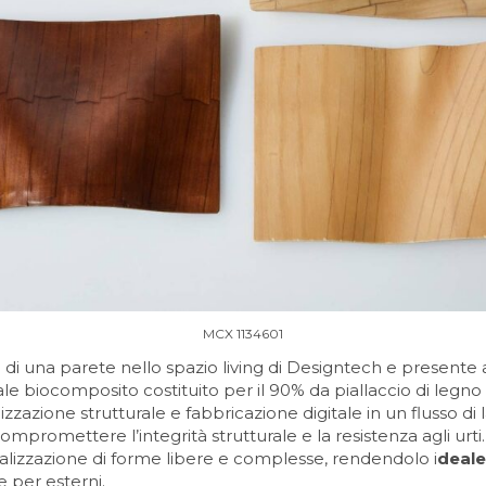
MCX 1134601
nto di una parete nello spazio living di Designtech e presen
e biocomposito costituito per il 90% da piallaccio di legno e
izzazione strutturale e fabbricazione digitale in un flusso
 compromettere l’integrità strutturale e la resistenza agli urt
ealizzazione di forme libere e complesse, rendendolo i
deale
 per esterni.