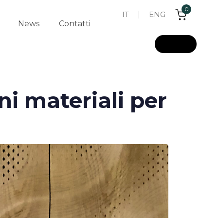
0
IT
ENG
News
Contatti
L
o
g
i
n
ni materiali per