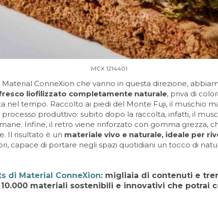
MCX 1214401
 di Material ConneXion che vanno in questa direzione, abbia
 fresco liofilizzato completamente naturale
, priva di col
nel tempo. Raccolto ai piedi del Monte Fuji, il muschio man
e processo produttivo: subito dopo la raccolta, infatti, il m
mane. Infine, il retro viene rinforzato con gomma grezza, ch
. Il risultato è un
materiale vivo e naturale, ideale per ri
ri, capace di portare negli spazi quotidiani un tocco di nat
ts di Material ConneXion
: migliaia di contenuti e tre
e
10.000 materiali sostenibili e innovativi
che potrai c