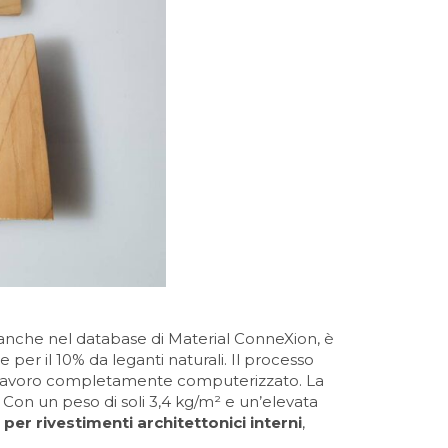
te anche nel database di Material ConneXion, è
 per il 10% da leganti naturali. Il processo
 di lavoro completamente computerizzato. La
i. Con un peso di soli 3,4 kg/m² e un’elevata
 per rivestimenti architettonici interni
,