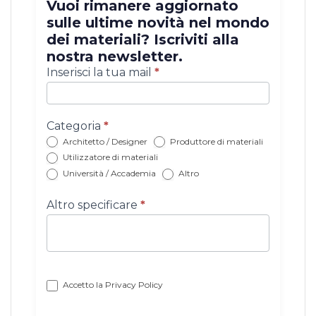
Vuoi rimanere aggiornato
sulle ultime novità nel mondo
dei materiali? Iscriviti alla
nostra newsletter.
Iscrizione
Inserisci la tua mail
*
newsletter
con
categoria
Categoria
*
Architetto / Designer
Produttore di materiali
Utilizzatore di materiali
Università / Accademia
Altro
Altro specificare
*
Accetto la
Privacy Policy