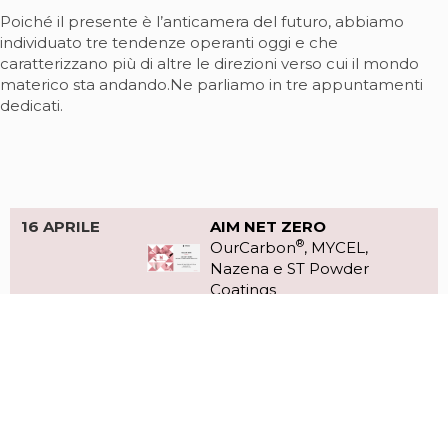
Poiché il presente è l’anticamera del futuro, abbiamo
individuato tre tendenze operanti oggi e che
caratterizzano più di altre le direzioni verso cui il mondo
materico sta andando.Ne parliamo in tre appuntamenti
dedicati.
16 APRILE
AIM NET ZERO
®
OurCarbon
, MYCEL,
Nazena e ST Powder
Coatings
17 APRILE
IMPACT BY INDUSTRY
Anemotech, Casati
Flock&Fibers, Garzanti
Specialties, Pelma e Sirmax
18 APRILE
NATURE IN LAB
Cosetex, Coffeefrom,