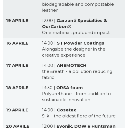
biodegradable and compostable
leather
19 APRILE
12:00 |
Garzanti Specialties &
OurCarbon®
One material, profound impact
16 APRILE
14:00 |
ST Powder Coatings
Alongside the designer in the
creative experience
17 APRILE
14:00 |
ANEMOTECH
theBreath - a pollution reducing
fabric
18 APRILE
13:30 |
ORSA foam
Polyurethane - from tradition to
sustainable innovation​
19 APRILE
14:00 |
Cosetex
Silk – the oldest fibre of the future
20 APRILE
12:00 |
Evonik, DOW e Huntsman