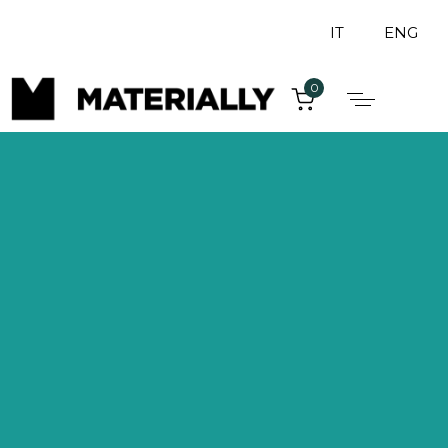
IT
ENG
0