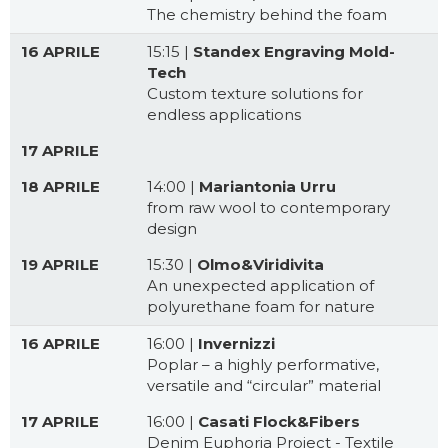
The chemistry behind the foam
16 APRILE
15:15 |
Standex Engraving Mold-
Tech
Custom texture solutions for
endless applications
17 APRILE
18 APRILE
14:00 |
Mariantonia Urru
from raw wool to contemporary
design
19 APRILE
15:30 |
Olmo&Viridivita
An unexpected application of
polyurethane foam for nature
16 APRILE
16:00 |
Invernizzi
Poplar – a highly performative,
versatile and “circular” material
17 APRILE
16:00 |
Casati Flock&Fibers
Denim Euphoria Project - Textile