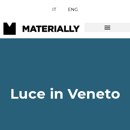
IT
ENG
Materials in Motion
Milano Design Week
Luce in Veneto