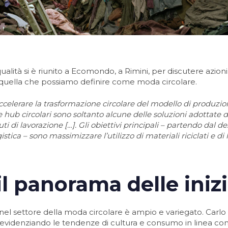
alità si è riunito a Ecomondo, a Rimini, per discutere azioni
re quella che possiamo definire come moda circolare.
ccelerare la trasformazione circolare del modello di produzio
a e hub circolari sono soltanto alcune delle soluzioni adottate 
rifiuti di lavorazione […]. Gli obiettivi principali – partendo da
tica – sono massimizzare l’utilizzo di materiali riciclati e di l
il panorama delle iniz
rso nel settore della moda circolare è ampio e variegato. Ca
e evidenziando le tendenze di cultura e consumo in linea co