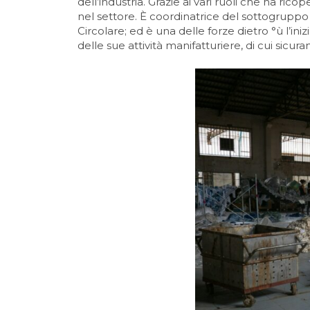
dell’industria. Grazie ai vari ruoli che ha ric
nel settore. È coordinatrice del sottogrupp
Circolare; ed è una delle forze dietro °ù l’iniz
delle sue attività manifatturiere, di cui sicu