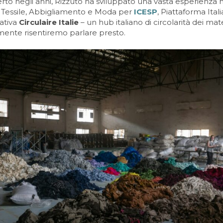
operto negli anni, Rizzuto ha sviluppato una vasta esperienza 
o Tessile, Abbigliamento e Moda per
ICESP
, Piattaforma Ita
iativa
Circulaire Italie
– un hub italiano di circolarità dei m
ramente risentiremo parlare presto.