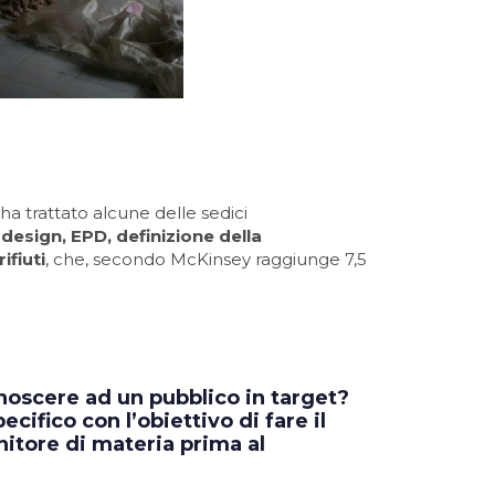
a trattato alcune delle sedici
design, EPD, definizione della
ifiuti
, che, secondo McKinsey raggiunge 7,5
onoscere ad un pubblico in target?
cifico con l’obiettivo di fare il
nitore di materia prima al