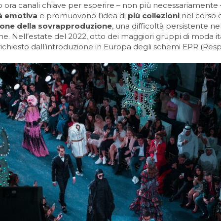
 ora canali chiave per esperire – non più necessariamente – 
tà emotiva
e promuovono l’idea di
più collezioni
nel corso 
ione della sovrapproduzione
, una difficoltà persistente nel
. Nell’estate del 2022, otto dei maggiori gruppi di moda i
 richiesto dall’introduzione in Europa degli schemi EPR (Res