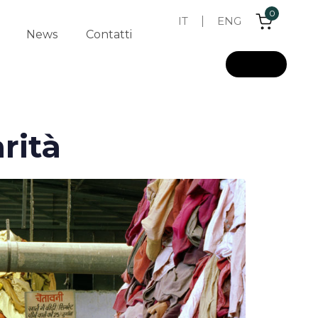
0
IT
ENG
News
Contatti
L
o
g
i
n
rità