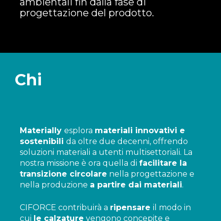
ambientali fin dalla fase di
progettazione del prodotto.
Chi
Materially
esplora
materiali innovativi e
sostenibili
da oltre due decenni, offrendo
soluzioni materiali a utenti multisettoriali. La
nostra missione è ora quella di
facilitare la
transizione circolare
nella progettazione e
nella produzione
a partire dai material
i
.
CIFORCE contribuirà a
ripensare
il modo in
cui
le calzature
vengono concepite e