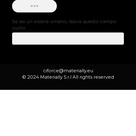
>>>
Se sei un essere umano, lascia questo campo
vuoto.
ciforce@materially.eu
© 2024 Materially S.r.l All rights reserved