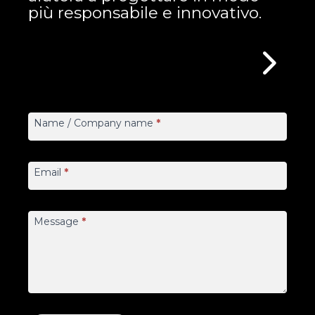
più responsabile e innovativo.
Contact
Us
Name / Company name
*
Ciforce
Email
*
Message
*